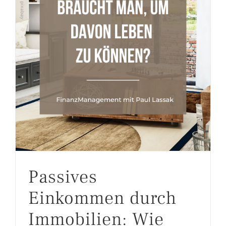
Passives Einkommen durch Immobilien: Wie viele sind nötig?
Passives
Einkommen durch
Immobilien: Wie