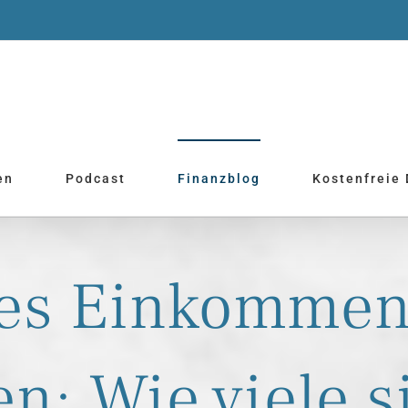
en
Podcast
Finanzblog
Kostenfreie
ves Einkommen
n: Wie viele s