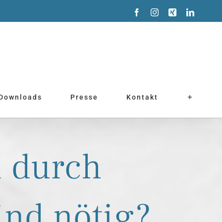
Facebook
Instagram
Xing
LinkedI
 Downloads
Presse
Kontakt
 durch
ind nötig?