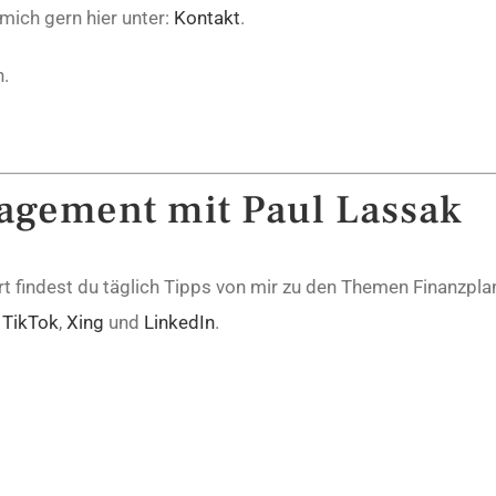
mich gern hier unter:
Kontakt
.
n.
gement mit Paul Lassak
ort findest du täglich Tipps von mir zu den Themen Finanzp
,
TikTok
,
Xing
und
LinkedIn
.