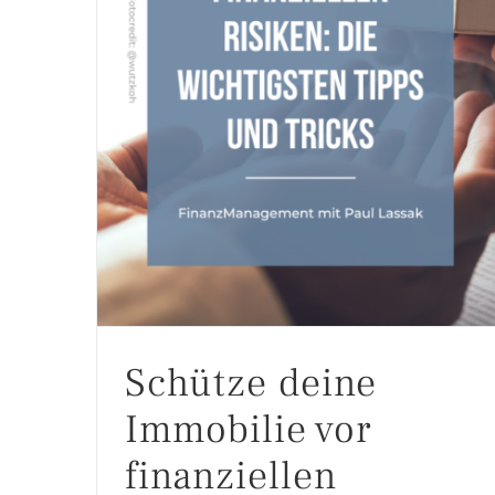
Schütze deine Immobilie vor finanziellen Risiken: Die wichtigsten Tipps
Schütze deine
Immobilie vor
finanziellen