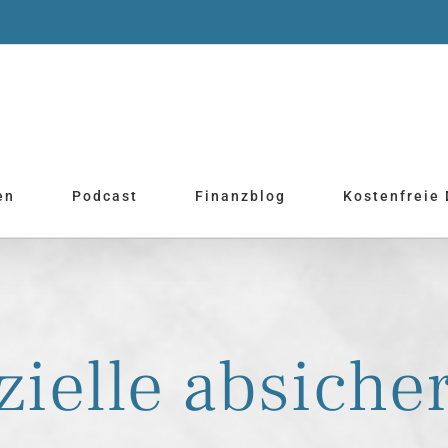
en
Podcast
Finanzblog
Kostenfreie
zielle absiche